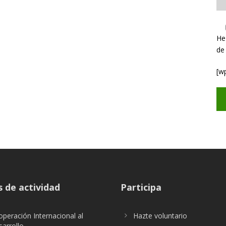
He
de
[w
 de actividad
Participa
peración Internacional al
Hazte voluntario
arrollo