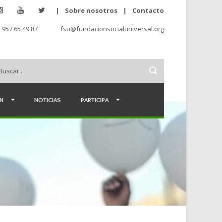
|
Sobre nosotros
|
Contacto
 957 65 49 87
fsu@fundacionsocialuniversal.org
ÉN
NOTICIAS
PARTICIPA