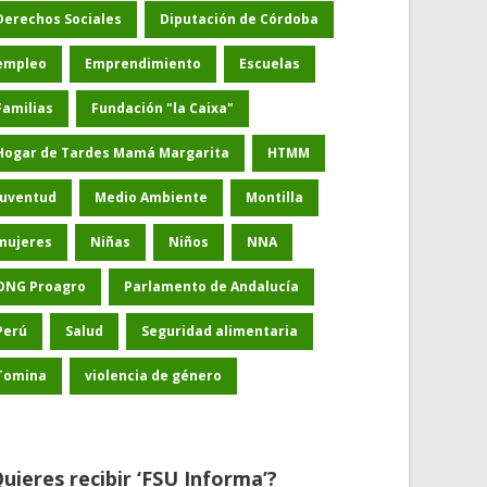
Derechos Sociales
Diputación de Córdoba
empleo
Emprendimiento
Escuelas
Familias
Fundación "la Caixa"
Hogar de Tardes Mamá Margarita
HTMM
Juventud
Medio Ambiente
Montilla
mujeres
Niñas
Niños
NNA
ONG Proagro
Parlamento de Andalucía
Perú
Salud
Seguridad alimentaria
Tomina
violencia de género
uieres recibir ‘FSU Informa’?