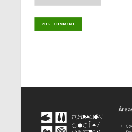
Áreas
Coo
Des