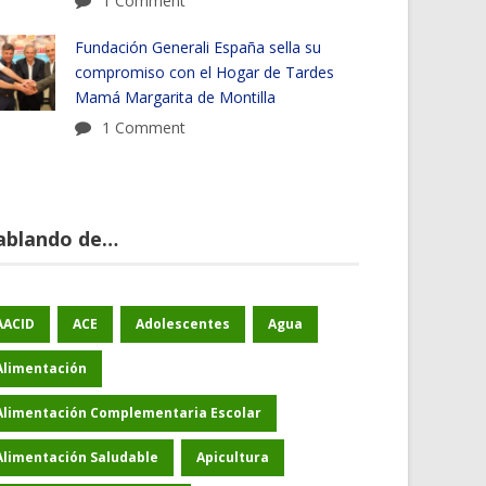
1 Comment
Fundación Generali España sella su
compromiso con el Hogar de Tardes
Mamá Margarita de Montilla
1 Comment
ablando de…
AACID
ACE
Adolescentes
Agua
Alimentación
Alimentación Complementaria Escolar
Alimentación Saludable
Apicultura