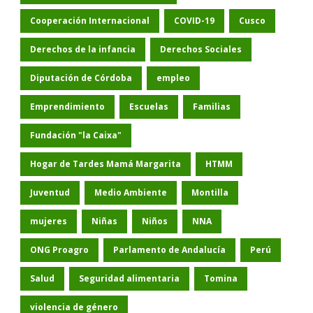
Cooperación Internacional
COVID-19
Cusco
Derechos de la infancia
Derechos Sociales
Diputación de Córdoba
empleo
Emprendimiento
Escuelas
Familias
Fundación "la Caixa"
Hogar de Tardes Mamá Margarita
HTMM
Juventud
Medio Ambiente
Montilla
mujeres
Niñas
Niños
NNA
ONG Proagro
Parlamento de Andalucía
Perú
Salud
Seguridad alimentaria
Tomina
violencia de género