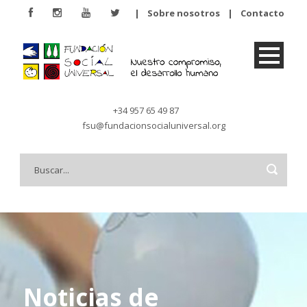
|
Sobre nosotros
|
Contacto
+34 957 65 49 87
fsu@fundacionsocialuniversal.org
Noticias de