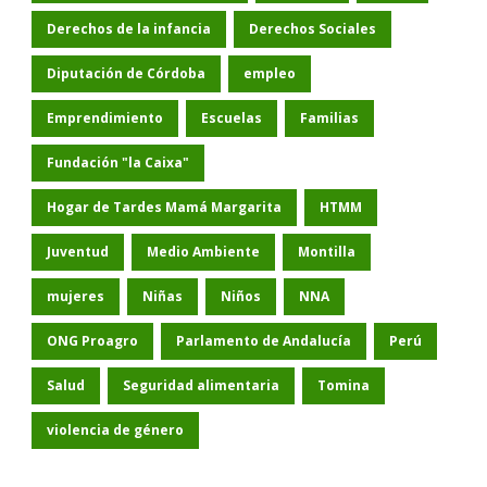
Derechos de la infancia
Derechos Sociales
Diputación de Córdoba
empleo
Emprendimiento
Escuelas
Familias
Fundación "la Caixa"
Hogar de Tardes Mamá Margarita
HTMM
Juventud
Medio Ambiente
Montilla
mujeres
Niñas
Niños
NNA
ONG Proagro
Parlamento de Andalucía
Perú
Salud
Seguridad alimentaria
Tomina
violencia de género