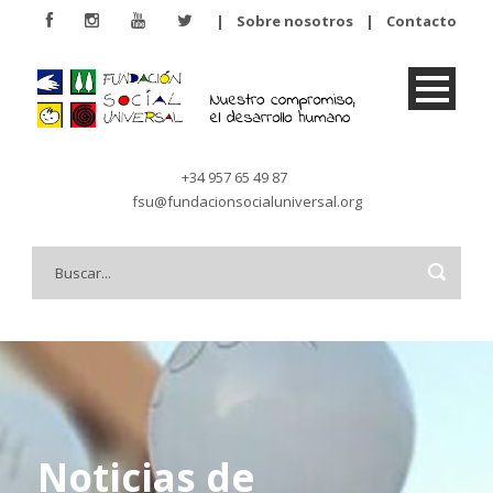
|
Sobre nosotros
|
Contacto
+34 957 65 49 87
fsu@fundacionsocialuniversal.org
Noticias de