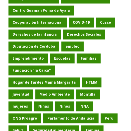
Centro Guaman Poma de Ayala
Cooperación Internacional
COVID-19
Cusco
Derechos de la infancia
Derechos Sociales
Diputación de Córdoba
empleo
Emprendimiento
Escuelas
Familias
Fundación "la Caixa"
Hogar de Tardes Mamá Margarita
HTMM
Juventud
Medio Ambiente
Montilla
mujeres
Niñas
Niños
NNA
ONG Proagro
Parlamento de Andalucía
Perú
Salud
Seguridad alimentaria
Tomina