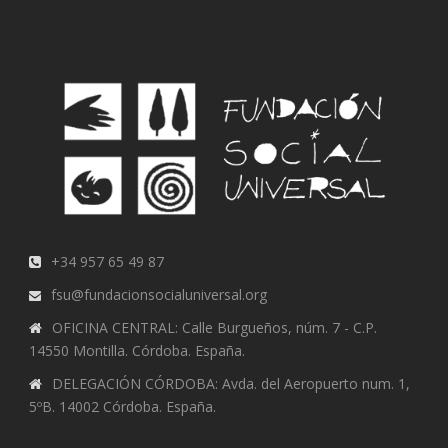
+34 957 65 49 87
fsu@fundacionsocialuniversal.org
OFICINA CENTRAL: Calle Burgueños, núm. 7 - C.P.
14550 Montilla. Córdoba. España.
DELEGACIÓN CÓRDOBA: Avda. del Aeropuerto num. 1,
5ºB. 14002 Córdoba. España.