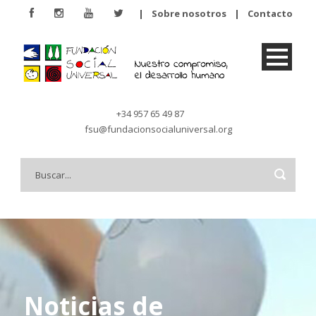
|
Sobre nosotros
|
Contacto
+34 957 65 49 87
fsu@fundacionsocialuniversal.org
Noticias de