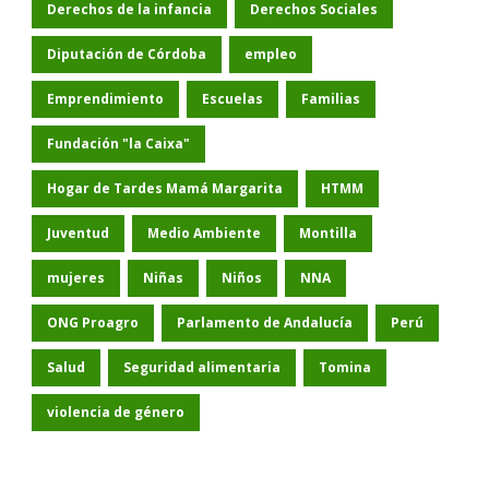
Derechos de la infancia
Derechos Sociales
Diputación de Córdoba
empleo
Emprendimiento
Escuelas
Familias
Fundación "la Caixa"
Hogar de Tardes Mamá Margarita
HTMM
Juventud
Medio Ambiente
Montilla
mujeres
Niñas
Niños
NNA
ONG Proagro
Parlamento de Andalucía
Perú
Salud
Seguridad alimentaria
Tomina
violencia de género