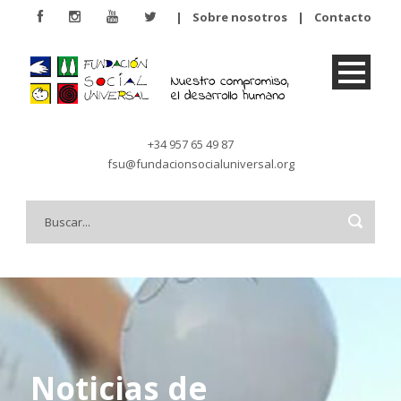
|
Sobre nosotros
|
Contacto
+34 957 65 49 87
fsu@fundacionsocialuniversal.org
Noticias de