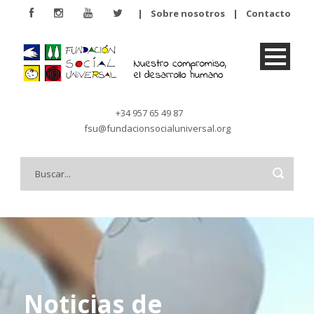
|
Sobre nosotros
|
Contacto
+34 957 65 49 87
fsu@fundacionsocialuniversal.org
Noticias de