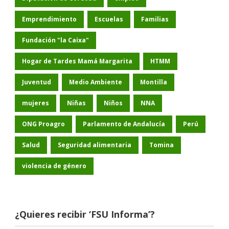
Emprendimiento
Escuelas
Familias
Fundación "la Caixa"
Hogar de Tardes Mamá Margarita
HTMM
Juventud
Medio Ambiente
Montilla
mujeres
Niñas
Niños
NNA
ONG Proagro
Parlamento de Andalucía
Perú
Salud
Seguridad alimentaria
Tomina
violencia de género
¿Quieres recibir ‘FSU Informa’?