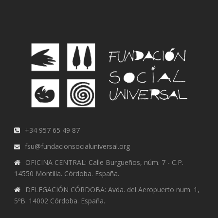
+34 957 65 49 87
fsu@fundacionsocialuniversal.org
OFICINA CENTRAL: Calle Burgueños, núm. 7 - C.P.
14550 Montilla. Córdoba. España.
DELEGACIÓN CÓRDOBA: Avda. del Aeropuerto num. 1,
5ºB. 14002 Córdoba. España.