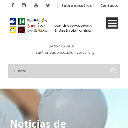
|
Sobre nosotros
|
Contacto
+34 957 65 49 87
fsu@fundacionsocialuniversal.org
Noticias de