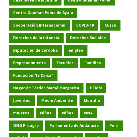
Casa Joven de Montilla
Centro Guaman Poma
Centro Guaman Poma de Ayala
Cooperación Internacional
COVID-19
Cusco
Derechos de la infancia
Derechos Sociales
Diputación de Córdoba
empleo
Emprendimiento
Escuelas
Familias
Fundación "la Caixa"
Hogar de Tardes Mamá Margarita
HTMM
Juventud
Medio Ambiente
Montilla
mujeres
Niñas
Niños
NNA
ONG Proagro
Parlamento de Andalucía
Perú