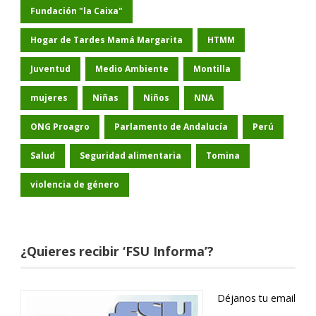
Fundación "la Caixa"
Hogar de Tardes Mamá Margarita
HTMM
Juventud
Medio Ambiente
Montilla
mujeres
Niñas
Niños
NNA
ONG Proagro
Parlamento de Andalucía
Perú
Salud
Seguridad alimentaria
Tomina
violencia de género
¿Quieres recibir ‘FSU Informa’?
Déjanos tu email