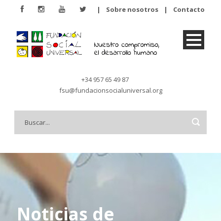
|
Sobre nosotros
|
Contacto
+34 957 65 49 87
fsu@fundacionsocialuniversal.org
Noticias de