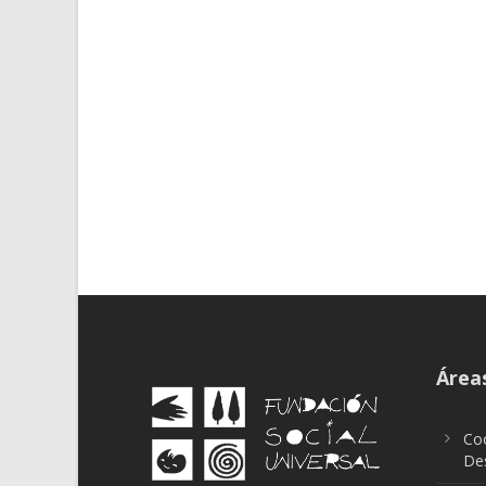
Áreas
Coo
Des