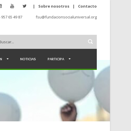
|
Sobre nosotros
|
Contacto
 957 65 49 87
fsu@fundacionsocialuniversal.org
ÉN
NOTICIAS
PARTICIPA