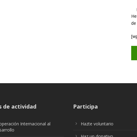
He
de
[w
 de actividad
Participa
peración Internacional al
Hazte voluntario
arrollo
Haz un donativo