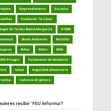
empleo
Emprendimiento
Escuelas
Familias
Fundación "la Caixa"
Hogar de Tardes Mamá Margarita
HTMM
Juventud
Medio Ambiente
Montilla
mujeres
Niñas
Niños
NNA
ONG Proagro
Parlamento de Andalucía
Perú
Salud
Seguridad alimentaria
Tomina
violencia de género
uieres recibir ‘FSU Informa’?