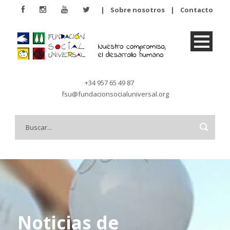
|
Sobre nosotros
|
Contacto
+34 957 65 49 87
fsu@fundacionsocialuniversal.org
Noticias de