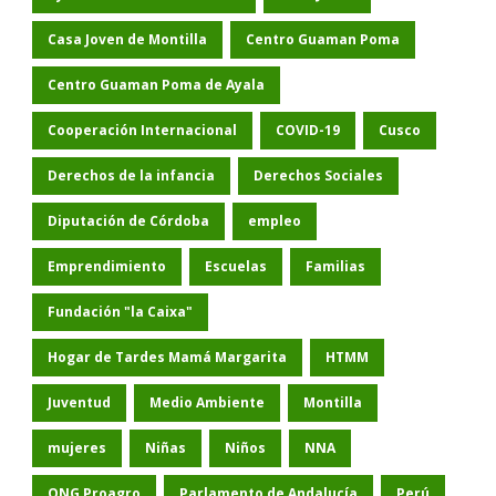
Casa Joven de Montilla
Centro Guaman Poma
Centro Guaman Poma de Ayala
Cooperación Internacional
COVID-19
Cusco
Derechos de la infancia
Derechos Sociales
Diputación de Córdoba
empleo
Emprendimiento
Escuelas
Familias
Fundación "la Caixa"
Hogar de Tardes Mamá Margarita
HTMM
Juventud
Medio Ambiente
Montilla
mujeres
Niñas
Niños
NNA
ONG Proagro
Parlamento de Andalucía
Perú