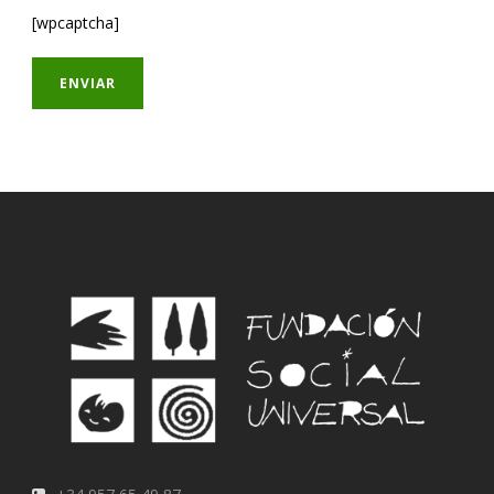
[wpcaptcha]