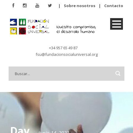
|
Sobre nosotros
|
Contacto
+34 957 65 49 87
fsu@fundacionsocialuniversal.org
Day
junio 14, 2022