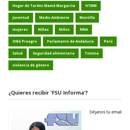
Hogar de Tardes Mamá Margarita
HTMM
Juventud
Medio Ambiente
Montilla
mujeres
Niñas
Niños
NNA
ONG Proagro
Parlamento de Andalucía
Perú
Salud
Seguridad alimentaria
Tomina
violencia de género
¿Quieres recibir ‘FSU Informa’?
Déjanos tu email