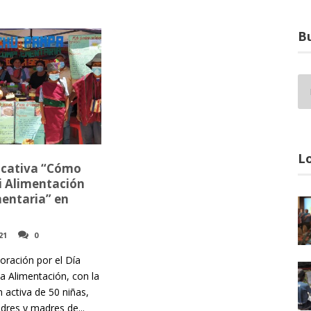
Bu
Lo
ucativa “Cómo
i Alimentación
entaria” en
21
0
ración por el Día
la Alimentación, con la
n activa de 50 niñas,
dres y madres de...