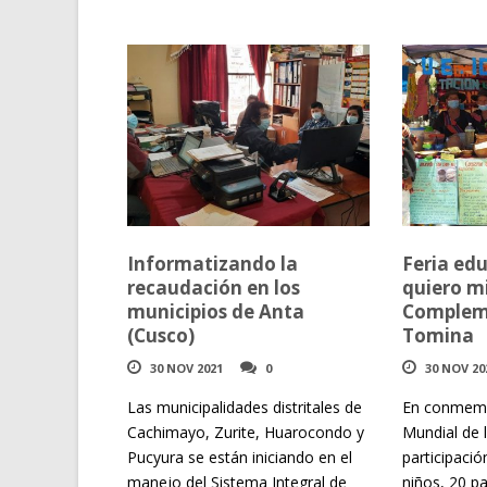
Informatizando la
Feria ed
recaudación en los
quiero m
municipios de Anta
Complem
(Cusco)
Tomina
30 NOV 2021
0
30 NOV 20
Las municipalidades distritales de
En conmemo
Cachimayo, Zurite, Huarocondo y
Mundial de 
Pucyura se están iniciando en el
participació
manejo del Sistema Integral de
niños, 20 pa