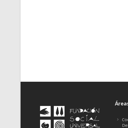
Áreas
Coo
Des