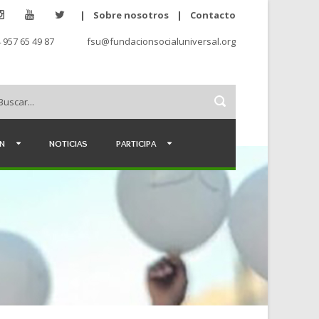
|
Sobre nosotros
|
Contacto
 957 65 49 87
fsu@fundacionsocialuniversal.org
ÉN
NOTICIAS
PARTICIPA