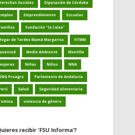
Derechos Sociales
Diputación de Córdoba
empleo
Emprendimiento
Escuelas
Familias
Fundación "la Caixa"
Hogar de Tardes Mamá Margarita
HTMM
Juventud
Medio Ambiente
Montilla
mujeres
Niñas
Niños
NNA
ONG Proagro
Parlamento de Andalucía
Perú
Salud
Seguridad alimentaria
Tomina
violencia de género
uieres recibir ‘FSU Informa’?