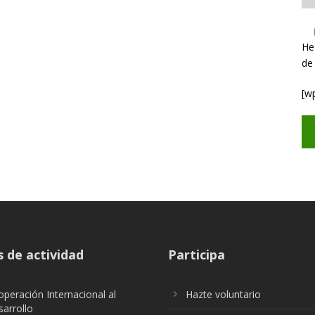
He
de
[w
 de actividad
Participa
peración Internacional al
Hazte voluntario
arrollo