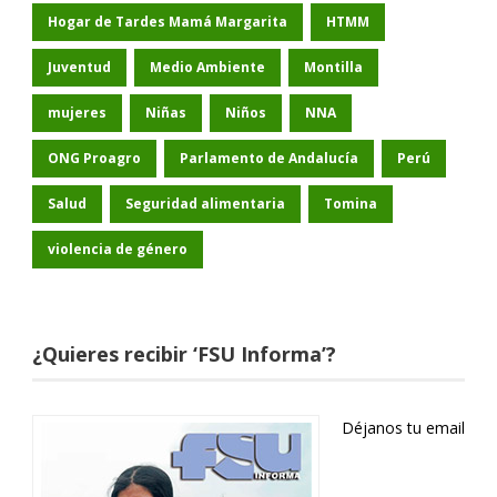
Hogar de Tardes Mamá Margarita
HTMM
Juventud
Medio Ambiente
Montilla
mujeres
Niñas
Niños
NNA
ONG Proagro
Parlamento de Andalucía
Perú
Salud
Seguridad alimentaria
Tomina
violencia de género
¿Quieres recibir ‘FSU Informa’?
Déjanos tu email