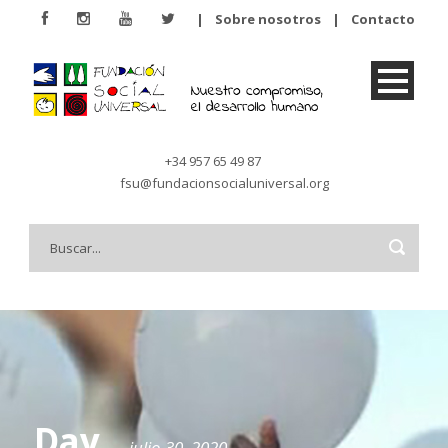
|
Sobre nosotros
|
Contacto
+34 957 65 49 87
fsu@fundacionsocialuniversal.org
Day
julio 30, 2020