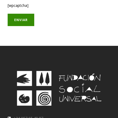
[wpcaptcha]