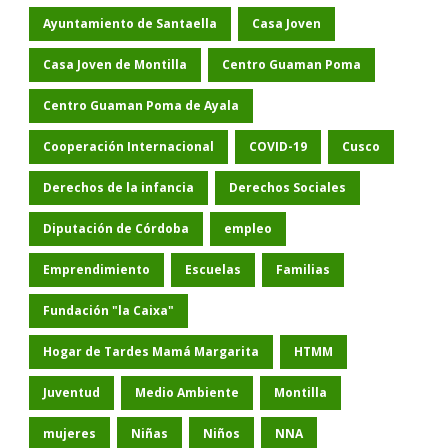
Ayuntamiento de Santaella
Casa Joven
Casa Joven de Montilla
Centro Guaman Poma
Centro Guaman Poma de Ayala
Cooperación Internacional
COVID-19
Cusco
Derechos de la infancia
Derechos Sociales
Diputación de Córdoba
empleo
Emprendimiento
Escuelas
Familias
Fundación "la Caixa"
Hogar de Tardes Mamá Margarita
HTMM
Juventud
Medio Ambiente
Montilla
mujeres
Niñas
Niños
NNA