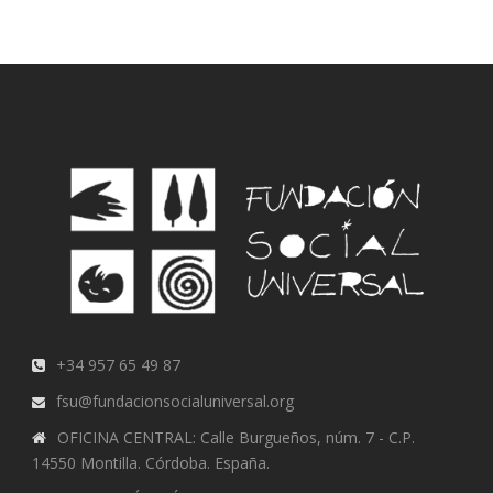
+34 957 65 49 87
fsu@fundacionsocialuniversal.org
OFICINA CENTRAL: Calle Burgueños, núm. 7 - C.P.
14550 Montilla. Córdoba. España.