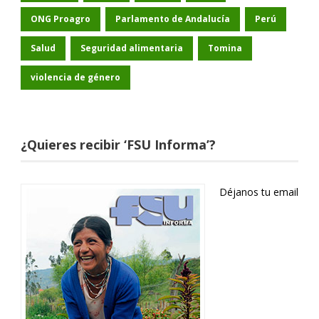
ONG Proagro
Parlamento de Andalucía
Perú
Salud
Seguridad alimentaria
Tomina
violencia de género
¿Quieres recibir ‘FSU Informa’?
Déjanos tu email