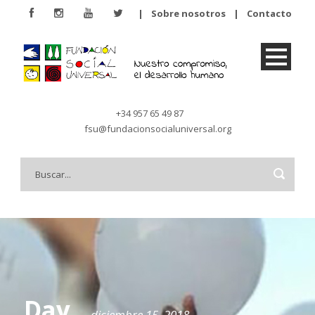
|
Sobre nosotros
|
Contacto
+34 957 65 49 87
fsu@fundacionsocialuniversal.org
Day
diciembre 15, 2018