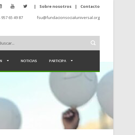
|
Sobre nosotros
|
Contacto
 957 65 49 87
fsu@fundacionsocialuniversal.org
ÉN
NOTICIAS
PARTICIPA