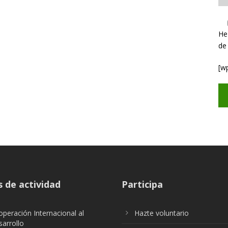
He
de
[w
 de actividad
Participa
peración Internacional al
Hazte voluntario
arrollo