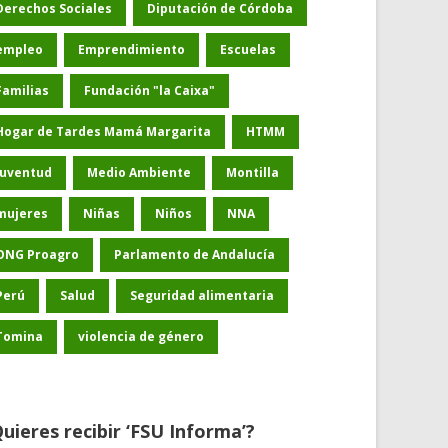
Derechos Sociales
Diputación de Córdoba
empleo
Emprendimiento
Escuelas
Familias
Fundación "la Caixa"
Hogar de Tardes Mamá Margarita
HTMM
Juventud
Medio Ambiente
Montilla
mujeres
Niñas
Niños
NNA
ONG Proagro
Parlamento de Andalucía
Perú
Salud
Seguridad alimentaria
Tomina
violencia de género
uieres recibir ‘FSU Informa’?