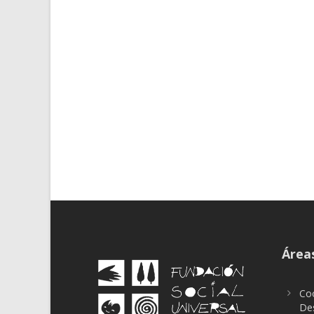
Áreas
Coo
Des