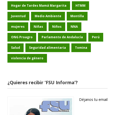
Hogar de Tardes Mamá Margarita
HTMM
Juventud
Medio Ambiente
Montilla
mujeres
Niñas
Niños
NNA
ONG Proagro
Parlamento de Andalucía
Perú
Salud
Seguridad alimentaria
Tomina
violencia de género
¿Quieres recibir ‘FSU Informa’?
Déjanos tu email