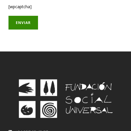
[wpcaptcha]