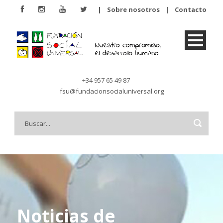
|
Sobre nosotros
|
Contacto
+34 957 65 49 87
fsu@fundacionsocialuniversal.org
Noticias de