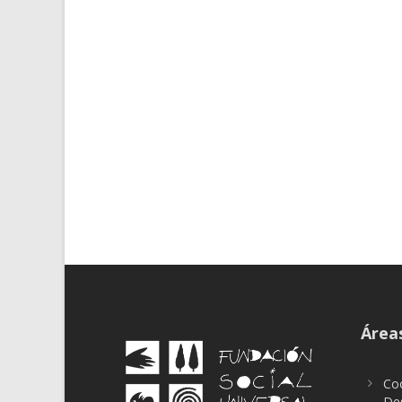
Áreas
Coo
Des