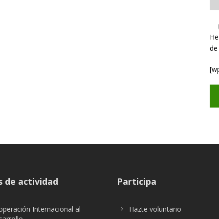
He
de
[w
 de actividad
Participa
peración Internacional al
Hazte voluntario
arrollo