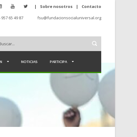
|
Sobre nosotros
|
Contacto
 957 65 49 87
fsu@fundacionsocialuniversal.org
ÉN
NOTICIAS
PARTICIPA