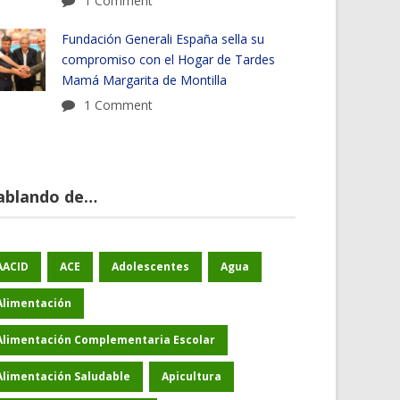
1 Comment
Fundación Generali España sella su
compromiso con el Hogar de Tardes
Mamá Margarita de Montilla
1 Comment
ablando de…
AACID
ACE
Adolescentes
Agua
Alimentación
Alimentación Complementaria Escolar
Alimentación Saludable
Apicultura