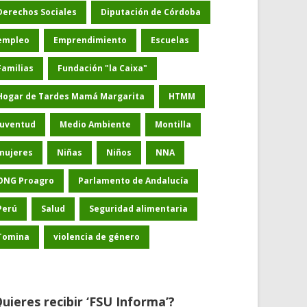
Derechos Sociales
Diputación de Córdoba
empleo
Emprendimiento
Escuelas
Familias
Fundación "la Caixa"
Hogar de Tardes Mamá Margarita
HTMM
Juventud
Medio Ambiente
Montilla
mujeres
Niñas
Niños
NNA
ONG Proagro
Parlamento de Andalucía
Perú
Salud
Seguridad alimentaria
Tomina
violencia de género
uieres recibir ‘FSU Informa’?