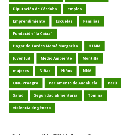
Diputación de Córdoba
empleo
Emprendimiento
Escuelas
Familias
Fundación "la Caixa"
Hogar de Tardes Mamá Margarita
HTMM
Juventud
Medio Ambiente
Montilla
mujeres
Niñas
Niños
NNA
ONG Proagro
Parlamento de Andalucía
Perú
Salud
Seguridad alimentaria
Tomina
violencia de género