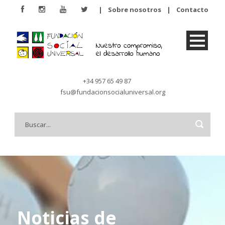
|
Sobre nosotros
|
Contacto
+34 957 65 49 87
fsu@fundacionsocialuniversal.org
Noticias de