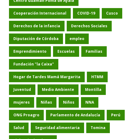
Centro Guaman Poma de Ayala
Cooperación Internacional
COVID-19
Cusco
Derechos de la infancia
Derechos Sociales
Diputación de Córdoba
empleo
Emprendimiento
Escuelas
Familias
Fundación "la Caixa"
Hogar de Tardes Mamá Margarita
HTMM
Juventud
Medio Ambiente
Montilla
mujeres
Niñas
Niños
NNA
ONG Proagro
Parlamento de Andalucía
Perú
Salud
Seguridad alimentaria
Tomina