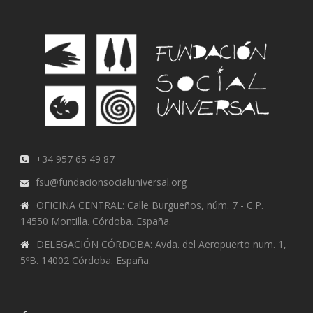
+34 957 65 49 87
fsu@fundacionsocialuniversal.org
OFICINA CENTRAL: Calle Burgueños, núm. 7 - C.P.
14550 Montilla. Córdoba. España.
DELEGACIÓN CÓRDOBA: Avda. del Aeropuerto num. 1,
5ºB. 14002 Córdoba. España.