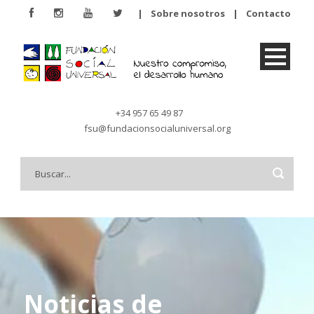
|
Sobre nosotros
|
Contacto
+34 957 65 49 87
fsu@fundacionsocialuniversal.org
Noticias de