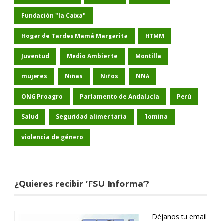
Fundación "la Caixa"
Hogar de Tardes Mamá Margarita
HTMM
Juventud
Medio Ambiente
Montilla
mujeres
Niñas
Niños
NNA
ONG Proagro
Parlamento de Andalucía
Perú
Salud
Seguridad alimentaria
Tomina
violencia de género
¿Quieres recibir ‘FSU Informa’?
Déjanos tu email