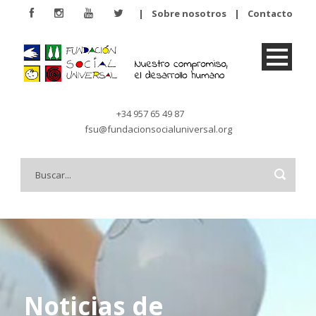
|
Sobre nosotros
|
Contacto
+34 957 65 49 87
fsu@fundacionsocialuniversal.org
Noticias de