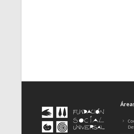
Áreas
Coo
Des