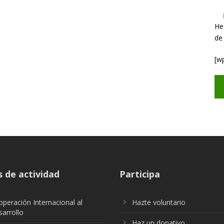
He
de
[w
 de actividad
Participa
peración Internacional al
Hazte voluntario
arrollo
Haz un donativo