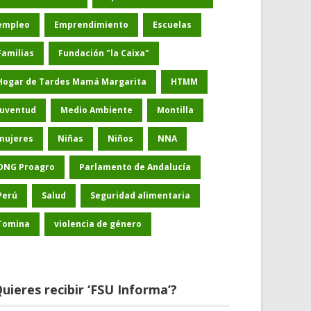
empleo
Emprendimiento
Escuelas
Familias
Fundación "la Caixa"
Hogar de Tardes Mamá Margarita
HTMM
Juventud
Medio Ambiente
Montilla
mujeres
Niñas
Niños
NNA
ONG Proagro
Parlamento de Andalucía
Perú
Salud
Seguridad alimentaria
Tomina
violencia de género
uieres recibir ‘FSU Informa’?