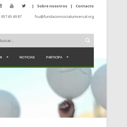
|
Sobre nosotros
|
Contacto
 957 65 49 87
fsu@fundacionsocialuniversal.org
ÉN
NOTICIAS
PARTICIPA