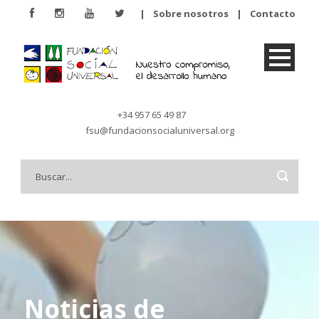
|
Sobre nosotros
|
Contacto
+34 957 65 49 87
fsu@fundacionsocialuniversal.org
Noticias de