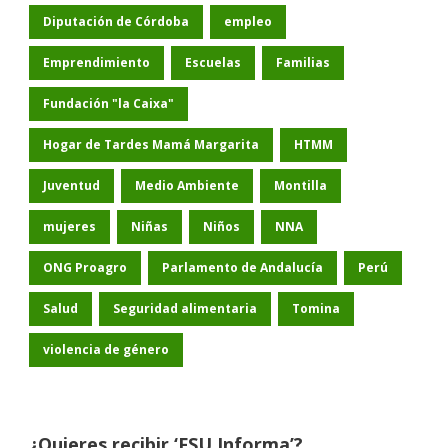
Diputación de Córdoba
empleo
Emprendimiento
Escuelas
Familias
Fundación "la Caixa"
Hogar de Tardes Mamá Margarita
HTMM
Juventud
Medio Ambiente
Montilla
mujeres
Niñas
Niños
NNA
ONG Proagro
Parlamento de Andalucía
Perú
Salud
Seguridad alimentaria
Tomina
violencia de género
¿Quieres recibir ‘FSU Informa’?