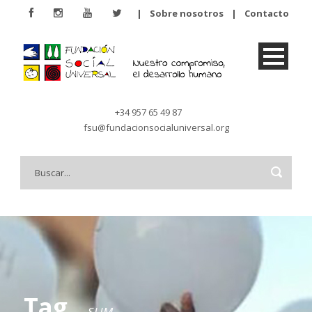
|
Sobre nosotros
|
Contacto
+34 957 65 49 87
fsu@fundacionsocialuniversal.org
Tag
SLIM