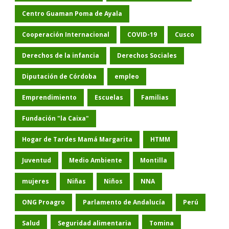
Centro Guaman Poma de Ayala
Cooperación Internacional
COVID-19
Cusco
Derechos de la infancia
Derechos Sociales
Diputación de Córdoba
empleo
Emprendimiento
Escuelas
Familias
Fundación "la Caixa"
Hogar de Tardes Mamá Margarita
HTMM
Juventud
Medio Ambiente
Montilla
mujeres
Niñas
Niños
NNA
ONG Proagro
Parlamento de Andalucía
Perú
Salud
Seguridad alimentaria
Tomina