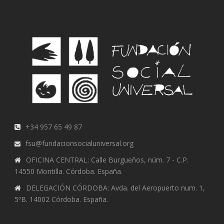
+34 957 65 49 87
fsu@fundacionsocialuniversal.org
OFICINA CENTRAL: Calle Burgueños, núm. 7 - C.P.
14550 Montilla. Córdoba. España.
DELEGACIÓN CÓRDOBA: Avda. del Aeropuerto num. 1,
5ºB. 14002 Córdoba. España.