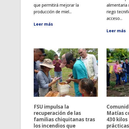
que permitirá mejorar la
alimentaria
producción de miel...
riego tecni
acceso...
Leer más
Leer más
FSU impulsa la
Comunid
recuperación de las
Matías c
familias chiquitanas tras
430 kilos
los incendios que
prácticas