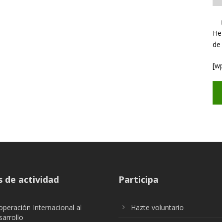
He
de
[w
 de actividad
Participa
peración Internacional al
Hazte voluntario
arrollo