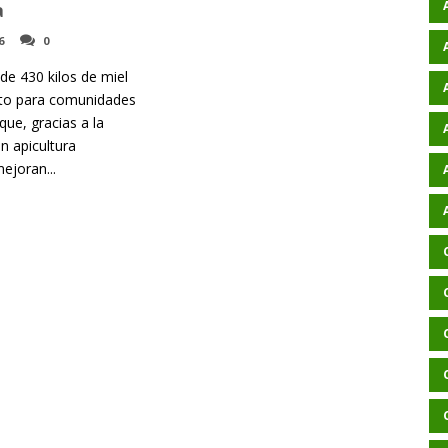
a
6
0
de 430 kilos de miel
ito para comunidades
que, gracias a la
n apicultura
ejoran...