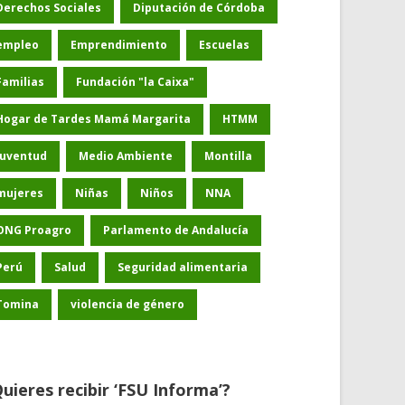
Derechos Sociales
Diputación de Córdoba
empleo
Emprendimiento
Escuelas
Familias
Fundación "la Caixa"
Hogar de Tardes Mamá Margarita
HTMM
Juventud
Medio Ambiente
Montilla
mujeres
Niñas
Niños
NNA
ONG Proagro
Parlamento de Andalucía
Perú
Salud
Seguridad alimentaria
Tomina
violencia de género
uieres recibir ‘FSU Informa’?