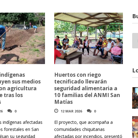
Bu
Lo
 indígenas
Huertos con riego
uyen sus medios
tecnificado llevarán
on agricultura
seguridad alimentaria a
e tras los
10 familias del ANMI San
s
Matías
26
0
12 MAR 2026
0
as indígenas afectadas
El proyecto, que acompaña a
os forestales en San
comunidades chiquitanas
lsan su seguridad
afectadas por incendios, presentó