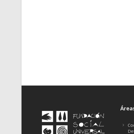
Áreas
Coo
Des