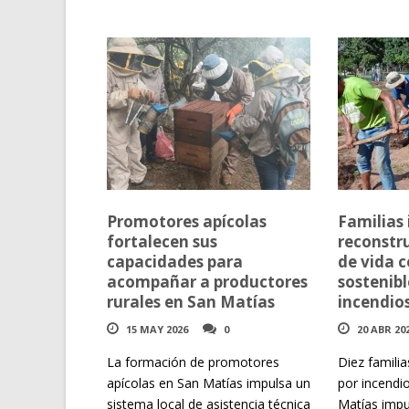
Promotores apícolas
Familias
fortalecen sus
reconstr
capacidades para
de vida c
acompañar a productores
sostenibl
rurales en San Matías
incendio
15 MAY 2026
0
20 ABR 20
La formación de promotores
Diez famili
apícolas en San Matías impulsa un
por incendi
sistema local de asistencia técnica
Matías impu