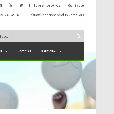
|
Sobre nosotros
|
Contacto
 957 65 49 87
fsu@fundacionsocialuniversal.org
ÉN
NOTICIAS
PARTICIPA