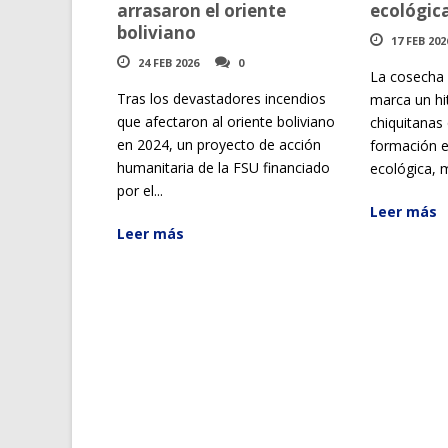
arrasaron el oriente
ecológic
boliviano
17 FEB 202
24 FEB 2026
0
La cosecha 
Tras los devastadores incendios
marca un h
que afectaron al oriente boliviano
chiquitanas 
en 2024, un proyecto de acción
formación e
humanitaria de la FSU financiado
ecológica, m
por el...
Leer más
Leer más