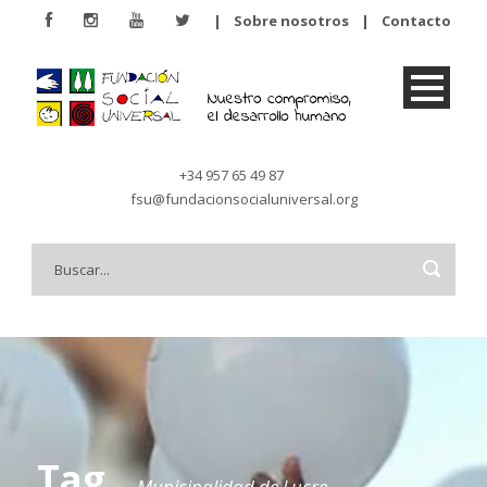
|
Sobre nosotros
|
Contacto
+34 957 65 49 87
fsu@fundacionsocialuniversal.org
Tag
Municipalidad de Lucre