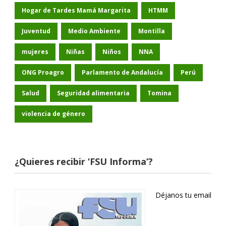
Hogar de Tardes Mamá Margarita
HTMM
Juventud
Medio Ambiente
Montilla
mujeres
Niñas
Niños
NNA
ONG Proagro
Parlamento de Andalucía
Perú
Salud
Seguridad alimentaria
Tomina
violencia de género
¿Quieres recibir ‘FSU Informa’?
Déjanos tu email