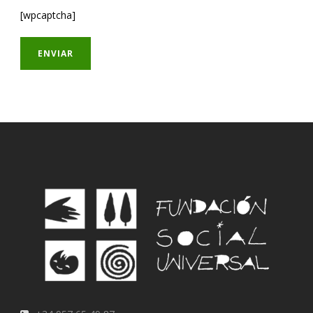
[wpcaptcha]