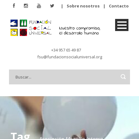
|
Sobre nosotros
|
Contacto
+34 957 65 49 87
fsu@fundacionsocialuniversal.org
Tag
Asociación Montilla Integra