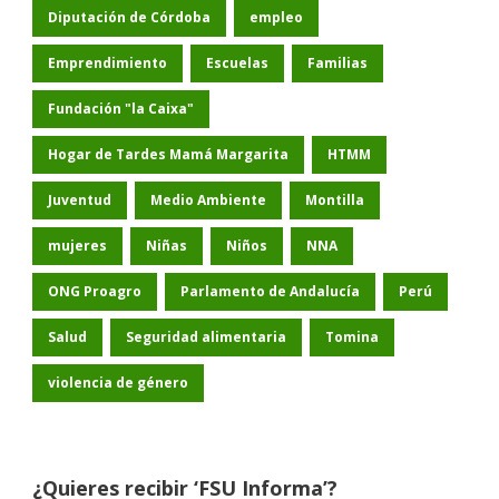
Diputación de Córdoba
empleo
Emprendimiento
Escuelas
Familias
Fundación "la Caixa"
Hogar de Tardes Mamá Margarita
HTMM
Juventud
Medio Ambiente
Montilla
mujeres
Niñas
Niños
NNA
ONG Proagro
Parlamento de Andalucía
Perú
Salud
Seguridad alimentaria
Tomina
violencia de género
¿Quieres recibir ‘FSU Informa’?