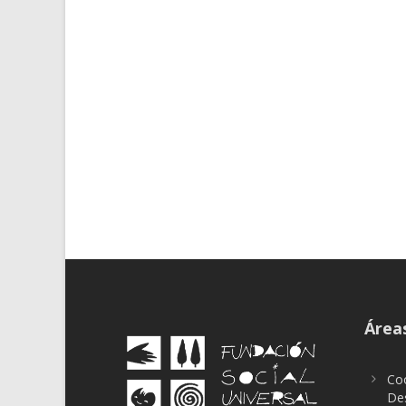
Áreas
Coo
Des