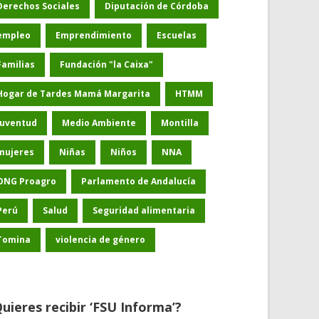
Derechos Sociales
Diputación de Córdoba
empleo
Emprendimiento
Escuelas
Familias
Fundación "la Caixa"
Hogar de Tardes Mamá Margarita
HTMM
Juventud
Medio Ambiente
Montilla
mujeres
Niñas
Niños
NNA
ONG Proagro
Parlamento de Andalucía
Perú
Salud
Seguridad alimentaria
Tomina
violencia de género
uieres recibir ‘FSU Informa’?