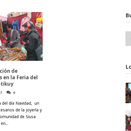
Bu
Lo
ción de
 en la Feria del
ntikuy
17
0
a del día Navidad, un
tesanos de la joyería y
 comunidad de Siusa
en...