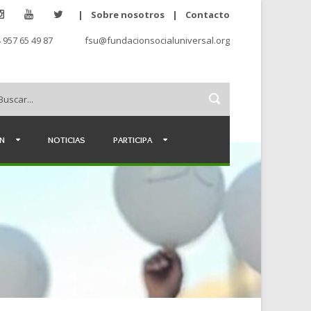
|
Sobre nosotros
|
Contacto
 957 65 49 87
fsu@fundacionsocialuniversal.org
ÉN
NOTICIAS
PARTICIPA