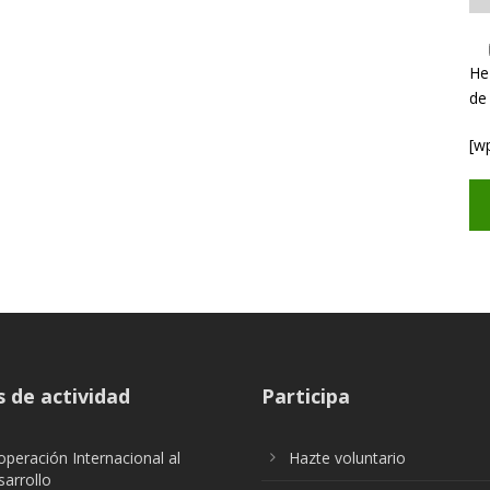
He
de
[w
 de actividad
Participa
peración Internacional al
Hazte voluntario
arrollo