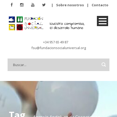
|
Sobre nosotros
|
Contacto
+34 957 65 49 87
fsu@fundacionsocialuniversal.org
Tag
Agencia Andaluza de Cooperación