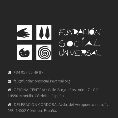
+34 957 65 49 87
fsu@fundacionsocialuniversal.org
OFICINA CENTRAL: Calle Burgueños, núm. 7 - C.P.
14550 Montilla. Córdoba. España.
DELEGACIÓN CÓRDOBA: Avda. del Aeropuerto num. 1,
5ºB. 14002 Córdoba. España.