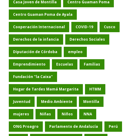
Casa Joven de Montilla
Centro Guaman Poma
Centro Guaman Poma de Ayala
Cooperación Internacional
COVID-19
Cusco
Derechos de la infancia
Derechos Sociales
Diputación de Córdoba
empleo
Emprendimiento
Escuelas
Familias
Fundación "la Caixa"
Hogar de Tardes Mamá Margarita
HTMM
Juventud
Medio Ambiente
Montilla
mujeres
Niñas
Niños
NNA
ONG Proagro
Parlamento de Andalucía
Perú