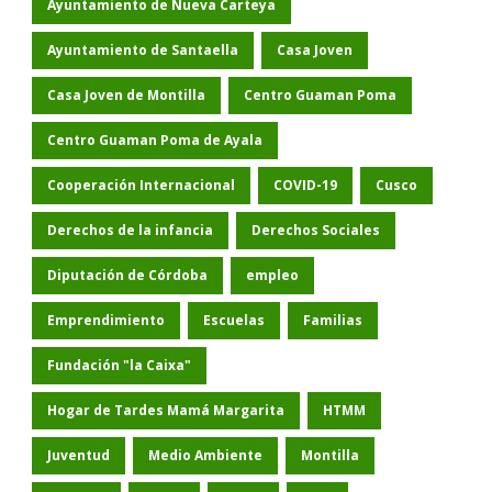
Ayuntamiento de Nueva Carteya
Ayuntamiento de Santaella
Casa Joven
Casa Joven de Montilla
Centro Guaman Poma
Centro Guaman Poma de Ayala
Cooperación Internacional
COVID-19
Cusco
Derechos de la infancia
Derechos Sociales
Diputación de Córdoba
empleo
Emprendimiento
Escuelas
Familias
Fundación "la Caixa"
Hogar de Tardes Mamá Margarita
HTMM
Juventud
Medio Ambiente
Montilla