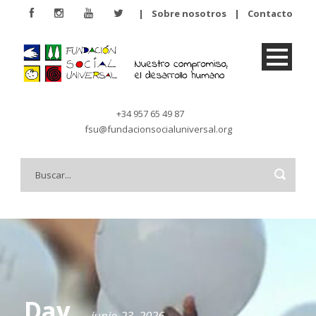
|
Sobre nosotros
|
Contacto
+34 957 65 49 87
fsu@fundacionsocialuniversal.org
Day
junio 23, 2026