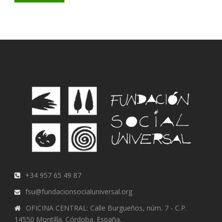
+34 957 65 49 87
fsu@fundacionsocialuniversal.org
OFICINA CENTRAL: Calle Burgueños, núm. 7 - C.P.
14550 Montilla. Córdoba. España.