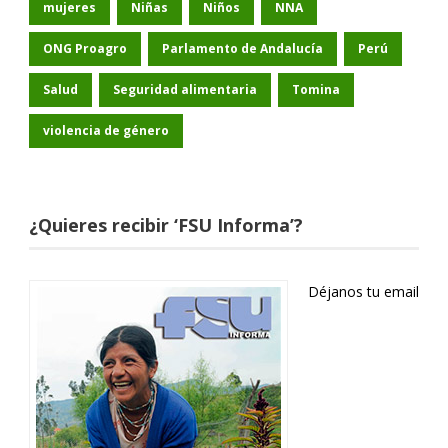
mujeres
Niñas
Niños
NNA
ONG Proagro
Parlamento de Andalucía
Perú
Salud
Seguridad alimentaria
Tomina
violencia de género
¿Quieres recibir ‘FSU Informa’?
Déjanos tu email