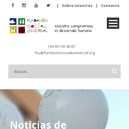
|
Sobre nosotros
|
Contacto
+34 957 65 49 87
fsu@fundacionsocialuniversal.org
Noticias de