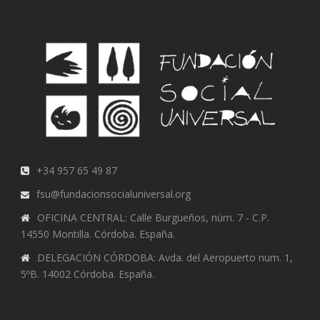
+34 957 65 49 87
fsu@fundacionsocialuniversal.org
OFICINA CENTRAL: Calle Burgueños, núm. 7 - C.P.
14550 Montilla. Córdoba. España.
DELEGACIÓN CÓRDOBA: Avda. del Aeropuerto num. 1,
5ºB. 14002 Córdoba. España.