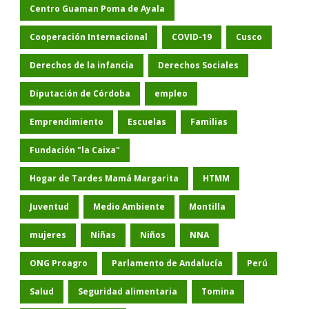
Centro Guaman Poma de Ayala
Cooperación Internacional
COVID-19
Cusco
Derechos de la infancia
Derechos Sociales
Diputación de Córdoba
empleo
Emprendimiento
Escuelas
Familias
Fundación "la Caixa"
Hogar de Tardes Mamá Margarita
HTMM
Juventud
Medio Ambiente
Montilla
mujeres
Niñas
Niños
NNA
ONG Proagro
Parlamento de Andalucía
Perú
Salud
Seguridad alimentaria
Tomina