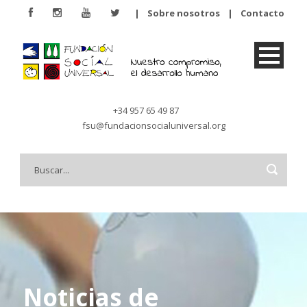
|
Sobre nosotros
|
Contacto
+34 957 65 49 87
fsu@fundacionsocialuniversal.org
Noticias de