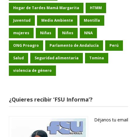
Hogar de Tardes Mamá Margarita
HTMM
Juventud
Medio Ambiente
Montilla
mujeres
Niñas
Niños
NNA
ONG Proagro
Parlamento de Andalucía
Perú
Salud
Seguridad alimentaria
Tomina
violencia de género
¿Quieres recibir ‘FSU Informa’?
Déjanos tu email