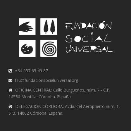
+34 957 65 49 87
fsu@fundacionsocialuniversal.org
OFICINA CENTRAL: Calle Burgueños, núm. 7 - C.P.
14550 Montilla. Córdoba. España.
DELEGACIÓN CÓRDOBA: Avda. del Aeropuerto num. 1,
5ºB. 14002 Córdoba. España.