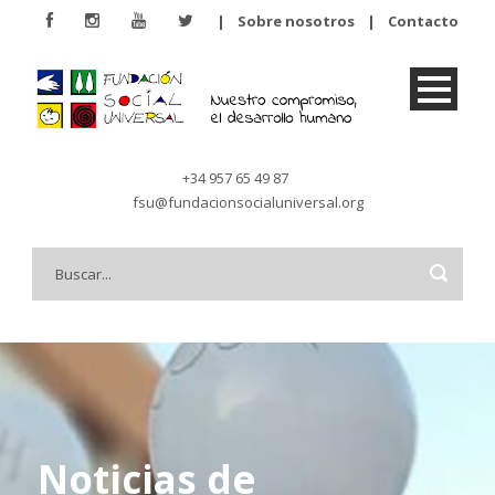
|
Sobre nosotros
|
Contacto
+34 957 65 49 87
fsu@fundacionsocialuniversal.org
Noticias de