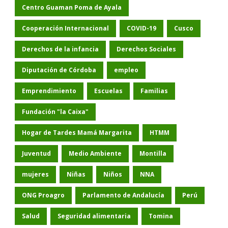
Centro Guaman Poma de Ayala
Cooperación Internacional
COVID-19
Cusco
Derechos de la infancia
Derechos Sociales
Diputación de Córdoba
empleo
Emprendimiento
Escuelas
Familias
Fundación "la Caixa"
Hogar de Tardes Mamá Margarita
HTMM
Juventud
Medio Ambiente
Montilla
mujeres
Niñas
Niños
NNA
ONG Proagro
Parlamento de Andalucía
Perú
Salud
Seguridad alimentaria
Tomina