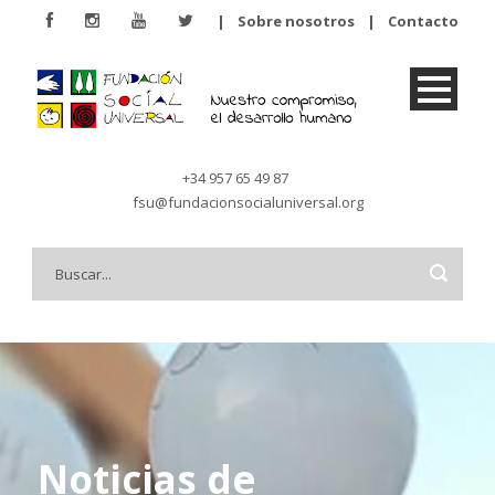
|
Sobre nosotros
|
Contacto
+34 957 65 49 87
fsu@fundacionsocialuniversal.org
Noticias de