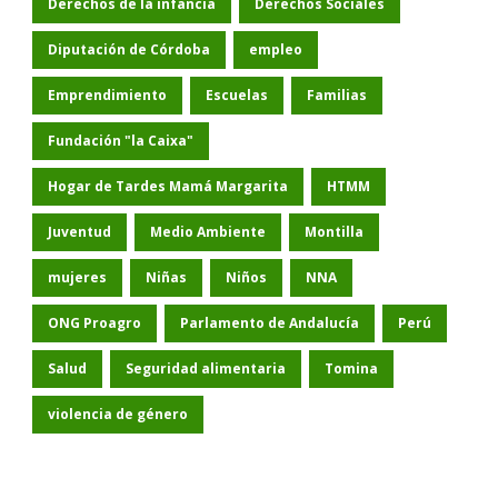
Derechos de la infancia
Derechos Sociales
Diputación de Córdoba
empleo
Emprendimiento
Escuelas
Familias
Fundación "la Caixa"
Hogar de Tardes Mamá Margarita
HTMM
Juventud
Medio Ambiente
Montilla
mujeres
Niñas
Niños
NNA
ONG Proagro
Parlamento de Andalucía
Perú
Salud
Seguridad alimentaria
Tomina
violencia de género