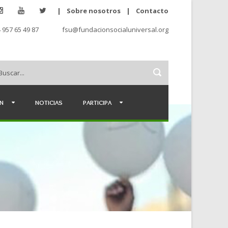
|
Sobre nosotros
|
Contacto
 957 65 49 87
fsu@fundacionsocialuniversal.org
ÉN
NOTICIAS
PARTICIPA