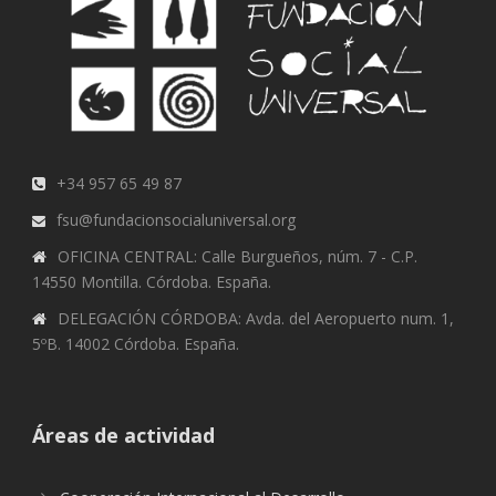
+34 957 65 49 87
fsu@fundacionsocialuniversal.org
OFICINA CENTRAL: Calle Burgueños, núm. 7 - C.P.
14550 Montilla. Córdoba. España.
DELEGACIÓN CÓRDOBA: Avda. del Aeropuerto num. 1,
5ºB. 14002 Córdoba. España.
Áreas de actividad