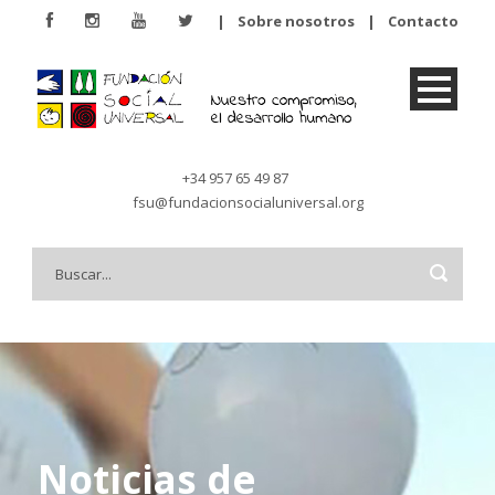
|
Sobre nosotros
|
Contacto
+34 957 65 49 87
fsu@fundacionsocialuniversal.org
Noticias de