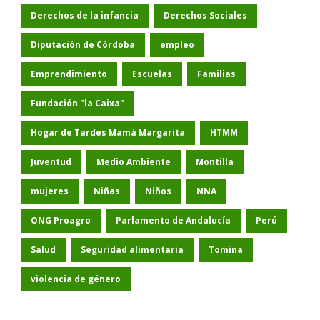
Derechos de la infancia
Derechos Sociales
Diputación de Córdoba
empleo
Emprendimiento
Escuelas
Familias
Fundación "la Caixa"
Hogar de Tardes Mamá Margarita
HTMM
Juventud
Medio Ambiente
Montilla
mujeres
Niñas
Niños
NNA
ONG Proagro
Parlamento de Andalucía
Perú
Salud
Seguridad alimentaria
Tomina
violencia de género