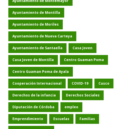
Ayuntamiento de Montemayor
Ayuntamiento de Montilla
Ayuntamiento de Moriles
Ayuntamiento de Nueva Carteya
Ayuntamiento de Santaella
Casa Joven
Casa Joven de Montilla
Centro Guaman Poma
Centro Guaman Poma de Ayala
Cooperación Internacional
COVID-19
Cusco
Derechos de la infancia
Derechos Sociales
Diputación de Córdoba
empleo
Emprendimiento
Escuelas
Familias