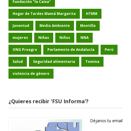
Fundación "la Caixa"
Hogar de Tardes Mamá Margarita
HTMM
Juventud
Medio Ambiente
Montilla
mujeres
Niñas
Niños
NNA
ONG Proagro
Parlamento de Andalucía
Perú
Salud
Seguridad alimentaria
Tomina
violencia de género
¿Quieres recibir ‘FSU Informa’?
Déjanos tu email