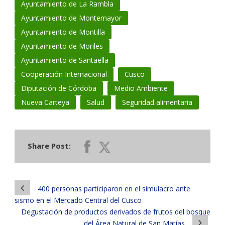
Ayuntamiento de La Rambla
Ayuntamiento de Montemayor
Ayuntamiento de Montilla
Ayuntamiento de Moriles
Ayuntamiento de Santaella
Cooperación Internacional
Cusco
Diputación de Córdoba
Medio Ambiente
Nueva Carteya
Salud
Seguridad alimentaria
Share Post:
400 personas participaron en el simulacro ante
sismo en el Mercado Central del Cusco
Degustación de productos derivados de frutos del bosque
del Área Natural de San Matías