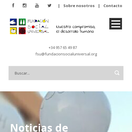
|
Sobre nosotros
|
Contacto
+34 957 65 49 87
fsu@fundacionsocialuniversal.org
Noticias de