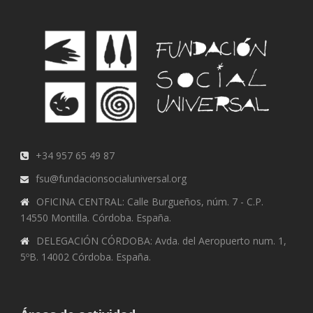
+34 957 65 49 87
fsu@fundacionsocialuniversal.org
OFICINA CENTRAL: Calle Burgueños, núm. 7 - C.P.
14550 Montilla. Córdoba. España.
DELEGACIÓN CÓRDOBA: Avda. del Aeropuerto num. 1,
5ºB. 14002 Córdoba. España.