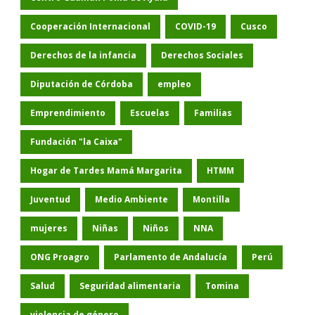
Cooperación Internacional
COVID-19
Cusco
Derechos de la infancia
Derechos Sociales
Diputación de Córdoba
empleo
Emprendimiento
Escuelas
Familias
Fundación "la Caixa"
Hogar de Tardes Mamá Margarita
HTMM
Juventud
Medio Ambiente
Montilla
mujeres
Niñas
Niños
NNA
ONG Proagro
Parlamento de Andalucía
Perú
Salud
Seguridad alimentaria
Tomina
violencia de género