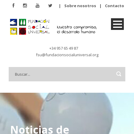
|
Sobre nosotros
|
Contacto
+34 957 65 49 87
fsu@fundacionsocialuniversal.org
Noticias de