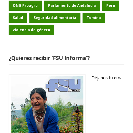
ONG Proagro
Parlamento de Andalucía
Perú
Salud
Seguridad alimentaria
Tomina
violencia de género
¿Quieres recibir ‘FSU Informa’?
Déjanos tu email