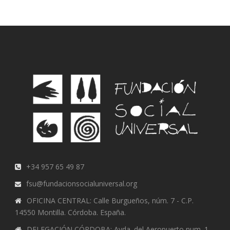
+34 957 65 49 87
fsu@fundacionsocialuniversal.org
OFICINA CENTRAL: Calle Burgueños, núm. 7 - C.P.
14550 Montilla. Córdoba. España.
DELEGACIÓN CÓRDOBA: Avda. del Aeropuerto num. 1,