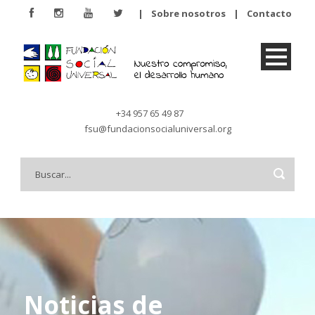
|
Sobre nosotros
|
Contacto
+34 957 65 49 87
fsu@fundacionsocialuniversal.org
Noticias de