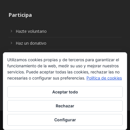
Participa
Hazte voluntario
Haz un donativo
Utilizamos cookies propias y de terceros para garantizar el
funcionamiento de la web, medir su uso y mejorar nuestros
Síguenos en:
servicios. Puede aceptar todas las cookies, rechazar las no
necesarias o configurar sus preferencias.
Política de cookies
Aceptar todo
Rechazar
© Fundación Social Universal. Todos los derechos
Configurar
reservados. |
Política de Protección de Datos