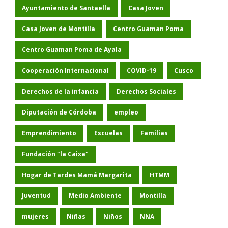
Ayuntamiento de Santaella
Casa Joven
Casa Joven de Montilla
Centro Guaman Poma
Centro Guaman Poma de Ayala
Cooperación Internacional
COVID-19
Cusco
Derechos de la infancia
Derechos Sociales
Diputación de Córdoba
empleo
Emprendimiento
Escuelas
Familias
Fundación "la Caixa"
Hogar de Tardes Mamá Margarita
HTMM
Juventud
Medio Ambiente
Montilla
mujeres
Niñas
Niños
NNA