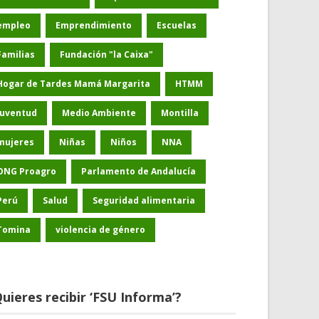
empleo
Emprendimiento
Escuelas
Familias
Fundación "la Caixa"
Hogar de Tardes Mamá Margarita
HTMM
Juventud
Medio Ambiente
Montilla
mujeres
Niñas
Niños
NNA
ONG Proagro
Parlamento de Andalucía
Perú
Salud
Seguridad alimentaria
Tomina
violencia de género
uieres recibir ‘FSU Informa’?