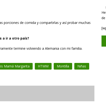
He
de
s porciones de comida y compartirlas y así probar muchas
[w
 a ir a otro país?
amente termine volviendo a Alemania con mi familia.
es Mamá Margarita
HTMM
Montilla
Niñas