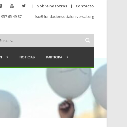
|
Sobre nosotros
|
Contacto
 957 65 49 87
fsu@fundacionsocialuniversal.org
ÉN
NOTICIAS
PARTICIPA