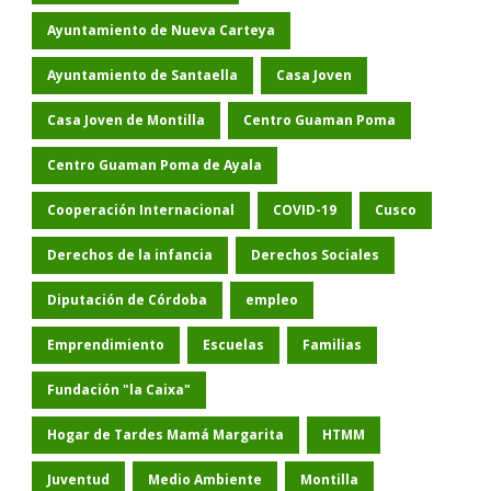
Ayuntamiento de Nueva Carteya
Ayuntamiento de Santaella
Casa Joven
Casa Joven de Montilla
Centro Guaman Poma
Centro Guaman Poma de Ayala
Cooperación Internacional
COVID-19
Cusco
Derechos de la infancia
Derechos Sociales
Diputación de Córdoba
empleo
Emprendimiento
Escuelas
Familias
Fundación "la Caixa"
Hogar de Tardes Mamá Margarita
HTMM
Juventud
Medio Ambiente
Montilla