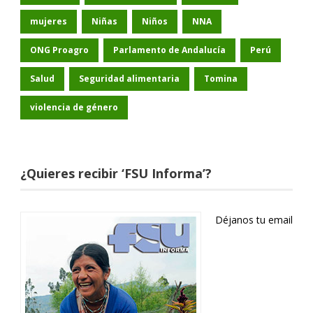
mujeres
Niñas
Niños
NNA
ONG Proagro
Parlamento de Andalucía
Perú
Salud
Seguridad alimentaria
Tomina
violencia de género
¿Quieres recibir ‘FSU Informa’?
Déjanos tu email