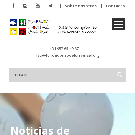
|
Sobre nosotros
|
Contacto
+34 957 65 49 87
fsu@fundacionsocialuniversal.org
Noticias de