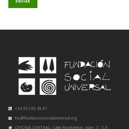
+34 957 65 49 87
fsu@fundacionsocialuniversal.org
OFICINA CENTRAL: Calle Burgueños, núm. 7 - C.P.