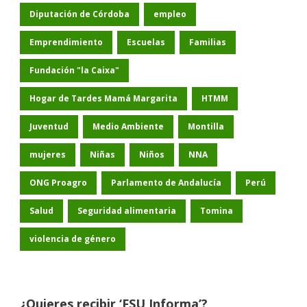
Diputación de Córdoba
empleo
Emprendimiento
Escuelas
Familias
Fundación "la Caixa"
Hogar de Tardes Mamá Margarita
HTMM
Juventud
Medio Ambiente
Montilla
mujeres
Niñas
Niños
NNA
ONG Proagro
Parlamento de Andalucía
Perú
Salud
Seguridad alimentaria
Tomina
violencia de género
¿Quieres recibir ‘FSU Informa’?