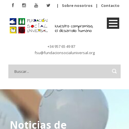
|
Sobre nosotros
|
Contacto
+34 957 65 49 87
fsu@fundacionsocialuniversal.org
Noticias de