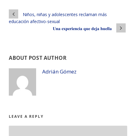
Niños, niñas y adolescentes reclaman más
educación afectivo-sexual
𝐔𝐧𝐚 𝐞𝐱𝐩𝐞𝐫𝐢𝐞𝐧𝐜𝐢𝐚 𝐪𝐮𝐞 𝐝𝐞𝐣𝐚 𝐡𝐮𝐞𝐥𝐥𝐚
ABOUT POST AUTHOR
Adrián Gómez
LEAVE A REPLY