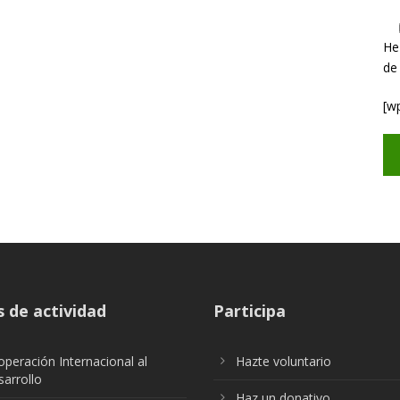
He
de
[w
 de actividad
Participa
peración Internacional al
Hazte voluntario
arrollo
Haz un donativo