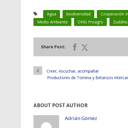
Agua
biodiversidad
Cooperación In
Medio Ambiente
ONG Proagro
Zudáñe
Share Post:
Creer, escuchar, acompañar
Productores de Tomina y Betanzos intercam
ABOUT POST AUTHOR
Adrián Gómez