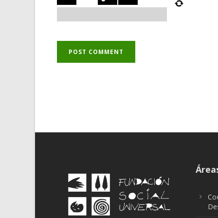
Áreas
Coo
Des