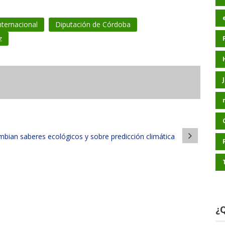
ternacional
Diputación de Córdoba
z
bian saberes ecológicos y sobre predicción climática
¿Q