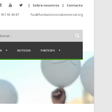
|
Sobre nosotros
|
Contacto
 957 65 49 87
fsu@fundacionsocialuniversal.org
ÉN
NOTICIAS
PARTICIPA