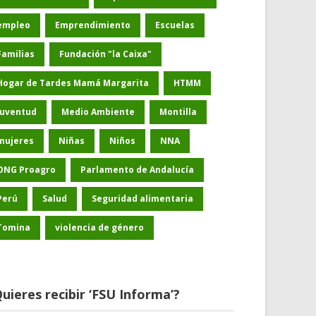
empleo
Emprendimiento
Escuelas
Familias
Fundación "la Caixa"
Hogar de Tardes Mamá Margarita
HTMM
Juventud
Medio Ambiente
Montilla
mujeres
Niñas
Niños
NNA
ONG Proagro
Parlamento de Andalucía
Perú
Salud
Seguridad alimentaria
Tomina
violencia de género
uieres recibir ‘FSU Informa’?