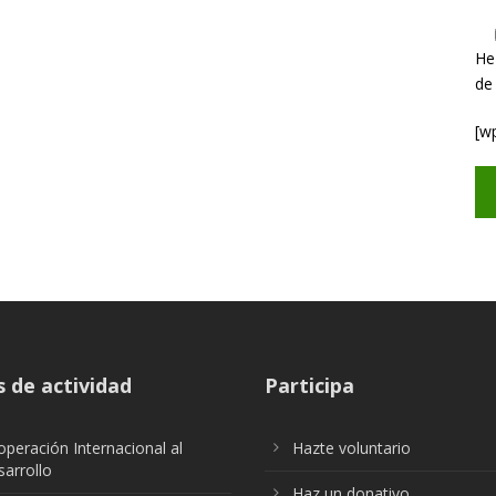
He
de
[w
 de actividad
Participa
peración Internacional al
Hazte voluntario
arrollo
Haz un donativo