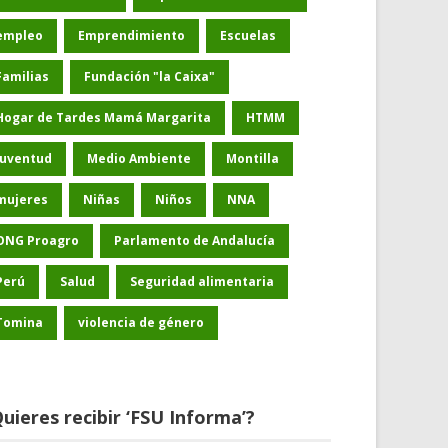
empleo
Emprendimiento
Escuelas
Familias
Fundación "la Caixa"
Hogar de Tardes Mamá Margarita
HTMM
Juventud
Medio Ambiente
Montilla
mujeres
Niñas
Niños
NNA
ONG Proagro
Parlamento de Andalucía
Perú
Salud
Seguridad alimentaria
Tomina
violencia de género
uieres recibir ‘FSU Informa’?