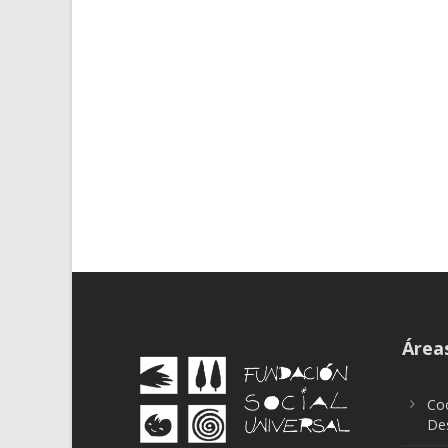
Áreas
Coo
Des