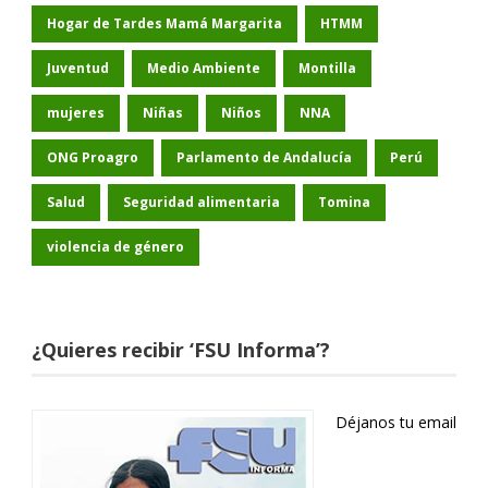
Hogar de Tardes Mamá Margarita
HTMM
Juventud
Medio Ambiente
Montilla
mujeres
Niñas
Niños
NNA
ONG Proagro
Parlamento de Andalucía
Perú
Salud
Seguridad alimentaria
Tomina
violencia de género
¿Quieres recibir ‘FSU Informa’?
Déjanos tu email