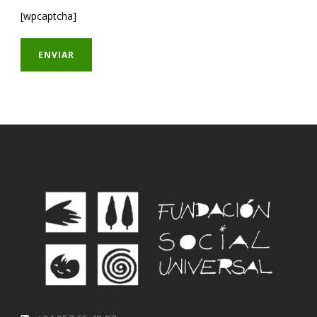
[wpcaptcha]