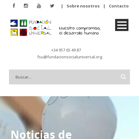
|
Sobre nosotros
|
Contacto
+34 957 65 49 87
fsu@fundacionsocialuniversal.org
Noticias de