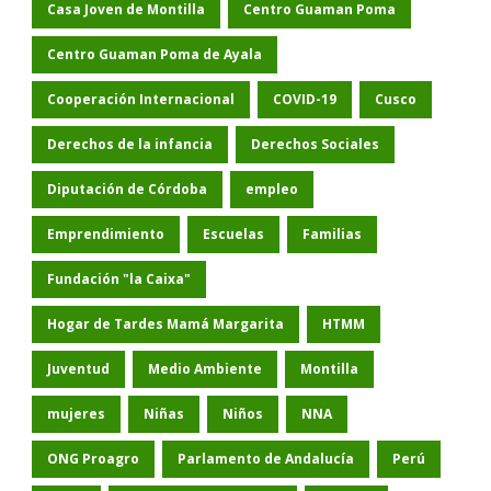
Casa Joven de Montilla
Centro Guaman Poma
Centro Guaman Poma de Ayala
Cooperación Internacional
COVID-19
Cusco
Derechos de la infancia
Derechos Sociales
Diputación de Córdoba
empleo
Emprendimiento
Escuelas
Familias
Fundación "la Caixa"
Hogar de Tardes Mamá Margarita
HTMM
Juventud
Medio Ambiente
Montilla
mujeres
Niñas
Niños
NNA
ONG Proagro
Parlamento de Andalucía
Perú