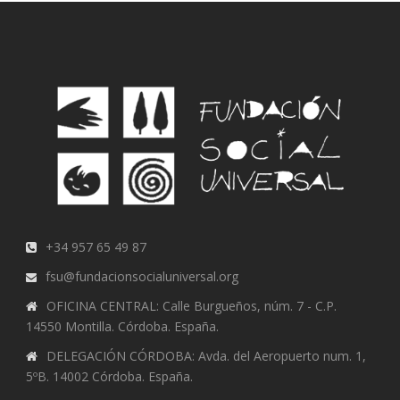
+34 957 65 49 87
fsu@fundacionsocialuniversal.org
OFICINA CENTRAL: Calle Burgueños, núm. 7 - C.P.
14550 Montilla. Córdoba. España.
DELEGACIÓN CÓRDOBA: Avda. del Aeropuerto num. 1,
5ºB. 14002 Córdoba. España.