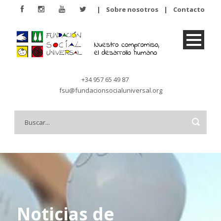
|
Sobre nosotros
|
Contacto
+34 957 65 49 87
fsu@fundacionsocialuniversal.org
Noticias de