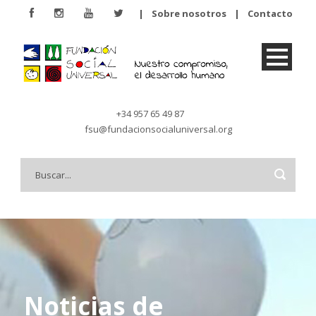
|
Sobre nosotros
|
Contacto
+34 957 65 49 87
fsu@fundacionsocialuniversal.org
Noticias de