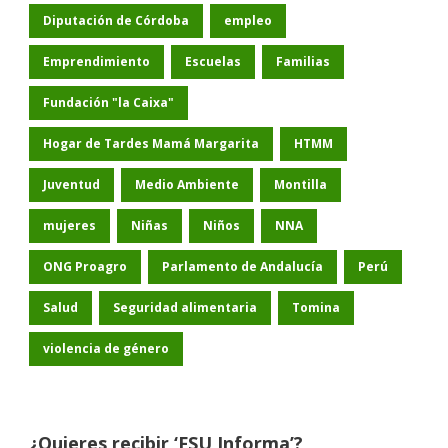
Diputación de Córdoba
empleo
Emprendimiento
Escuelas
Familias
Fundación "la Caixa"
Hogar de Tardes Mamá Margarita
HTMM
Juventud
Medio Ambiente
Montilla
mujeres
Niñas
Niños
NNA
ONG Proagro
Parlamento de Andalucía
Perú
Salud
Seguridad alimentaria
Tomina
violencia de género
¿Quieres recibir ‘FSU Informa’?