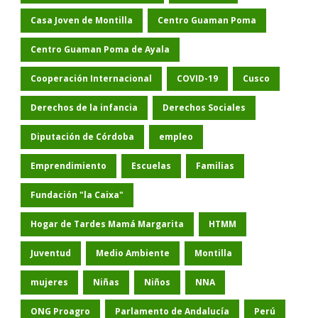
Casa Joven de Montilla
Centro Guaman Poma
Centro Guaman Poma de Ayala
Cooperación Internacional
COVID-19
Cusco
Derechos de la infancia
Derechos Sociales
Diputación de Córdoba
empleo
Emprendimiento
Escuelas
Familias
Fundación "la Caixa"
Hogar de Tardes Mamá Margarita
HTMM
Juventud
Medio Ambiente
Montilla
mujeres
Niñas
Niños
NNA
ONG Proagro
Parlamento de Andalucía
Perú