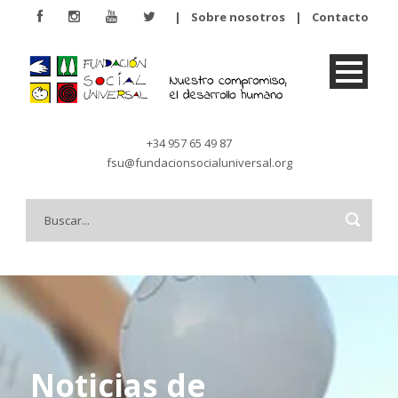
|
Sobre nosotros
|
Contacto
+34 957 65 49 87
fsu@fundacionsocialuniversal.org
Noticias de