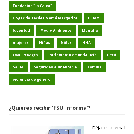
Fundación "la Caixa"
Hogar de Tardes Mamá Margarita
HTMM
Juventud
Medio Ambiente
Montilla
mujeres
Niñas
Niños
NNA
ONG Proagro
Parlamento de Andalucía
Perú
Salud
Seguridad alimentaria
Tomina
violencia de género
¿Quieres recibir ‘FSU Informa’?
Déjanos tu email