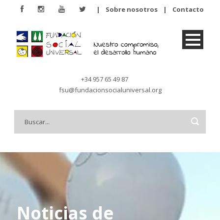
|
Sobre nosotros
|
Contacto
+34 957 65 49 87
fsu@fundacionsocialuniversal.org
Noticias de