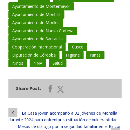
Ayuntamiento de Montemayor
Ayuntamiento de Montilla
Ayuntamiento de Moriles
Ayuntamiento de Nueva Carteya
Ayuntamiento de Santaella
Cooperación Internacional
Cusco
Diputación de Córdoba
Higiene
Niñas
Niños
NNA
Salud
Share Post:
La Casa Joven acompañó a 32 jóvenes de Montilla
durante 2024 para enfrentar su situación de vulnerabilidad
Mesas de diálogo por la seguridad familiar en el Rincón