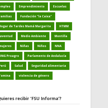
empleo
Emprendimiento
Escuelas
Familias
Fundación "la Caixa"
Hogar de Tardes Mamá Margarita
HTMM
Juventud
Medio Ambiente
Montilla
mujeres
Niñas
Niños
NNA
ONG Proagro
Parlamento de Andalucía
Perú
Salud
Seguridad alimentaria
Tomina
violencia de género
uieres recibir ‘FSU Informa’?