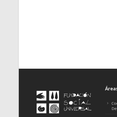
Áreas
Coo
Des