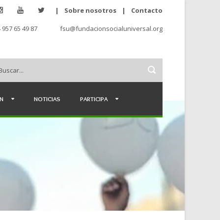
|
Sobre nosotros
|
Contacto
 957 65 49 87
fsu@fundacionsocialuniversal.org
ÉN
NOTICIAS
PARTICIPA