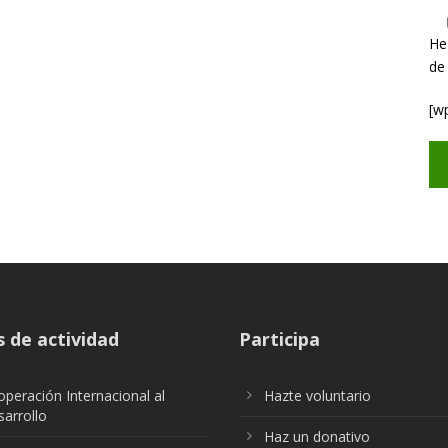
He
de
[w
 de actividad
Participa
peración Internacional al
Hazte voluntario
arrollo
Haz un donativo