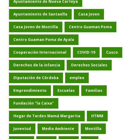
Ayuntamiento de Nueva Carteya
Ayuntamiento de Santaella
Casa Joven
Casa Joven de Montilla
Centro Guaman Poma
Centro Guaman Poma de Ayala
Cooperación Internacional
COVID-19
Cusco
Derechos de la infancia
Derechos Sociales
Diputación de Córdoba
empleo
Emprendimiento
Escuelas
Familias
Fundación "la Caixa"
Hogar de Tardes Mamá Margarita
HTMM
Juventud
Medio Ambiente
Montilla