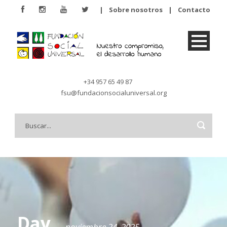
|
Sobre nosotros
|
Contacto
+34 957 65 49 87
fsu@fundacionsocialuniversal.org
Day
noviembre 24, 2025