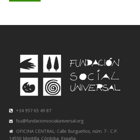
+34 957 65 49 87
fsu@fundacionsocialuniversal.org
OFICINA CENTRAL: Calle Burgueños, núm. 7 - C.P.
14550 Montilla. Córdoba. España.