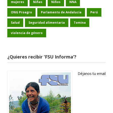
mujeres
Niñas
Niños
NNA
ONG Proagro
Parlamento de Andalucía
Perú
Salud
Seguridad alimentaria
Tomina
violencia de género
¿Quieres recibir ‘FSU Informa’?
Déjanos tu email